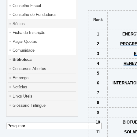
Conselho Fiscal
Conselho de Fundadores
Rank
Sócios
Ficha de Inscrição
1
ENERG
Pagar Quotas
2
PROGRE
Comunidade
3
E
Biblioteca
4
RENEW
Concursos Abertos
5
Emprego
6
INTERNATI
Notícias
7
Links Uteis
8
Glossário Trilingue
9
10
BIOFUE
11
SOLAR