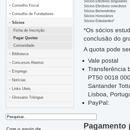
Sócios Efectivos singulares
Conselho Fiscal
Sócios Efectivos colectivos
Sócios Beneméritos
Conselho de Fundadores
Sócios Honorários
Sócios Estudantes*
Sócios
*Os sócios estu
Ficha de Inscrição
conclusão do gr
Pagar Quotas
Comunidade
A quota pode se
Biblioteca
Vale postal
Concursos Abertos
Transferência 
Emprego
PT50 0018 000
Notícias
Santander Tott
Links Uteis
Lisboa, Portuga
Glossário Trilingue
PayPal:
Pagamento 
Com o apoio de