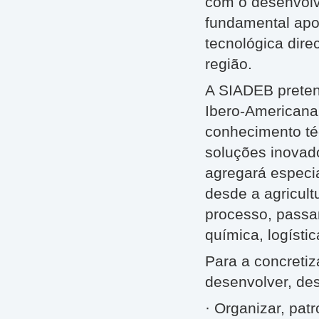
com o desenvolvi
fundamental apoi
tecnológica dire
região.
A SIADEB pretend
Ibero-Americana
conhecimento té
soluções inovado
agregará especia
desde a agricult
processo, passan
química, logísti
Para a concretiz
desenvolver, de
· Organizar, pat